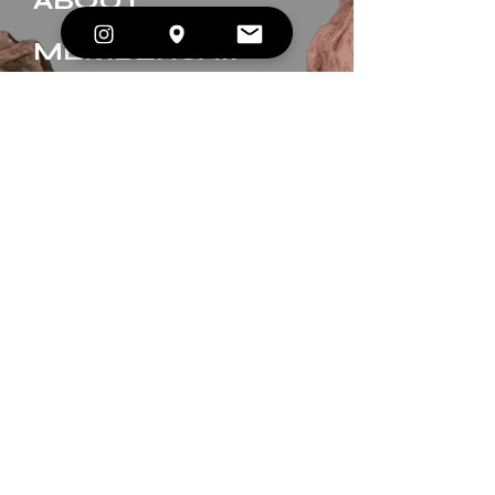
ABOUT
MEMBERSHIP
CONTACT
EVENTS
BOOK A SESSION
GIFT CARDS
JOIN OUR INNER CIRCLE. 
Enter your email
*