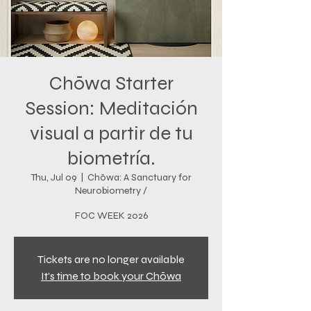
Chōwa Starter
Session: Meditación
visual a partir de tu
biometría.
Thu, Jul 09
  |  
Chōwa: A Sanctuary for
Neurobiometry /
FOC WEEK 2026
Tickets are no longer available
It's time to book your Chōwa