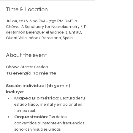
Time & Location
Jul 09, 2026, 6:00 PM – 7:30 PM GMT+2
Chōwa: A Sanctuary for Neurobiometry /, Pl.
de Ramón Berenguer el Grande, 2, Ent 5D,
Ciutat Vella, 08002 Barcelona, Spain
About the event
Chōwa Starter Session
Tu energía no miente.
Sesión individual (1h 30min) 
incluye:
Mapeo Biométrico:
 Lectura de tu 
estado físico, mental y emocional en 
tiempo real.
Orquestación:
 Tus datos 
convertidos al instante en frecuencias 
sonoras y visuales únicas.