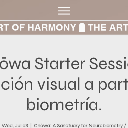
RT OF HARMONY
ōwa Starter Sessi
ión visual a part
biometría.
Wed, Jul 08
  |  
Chōwa: A Sanctuary for Neurobiometry /