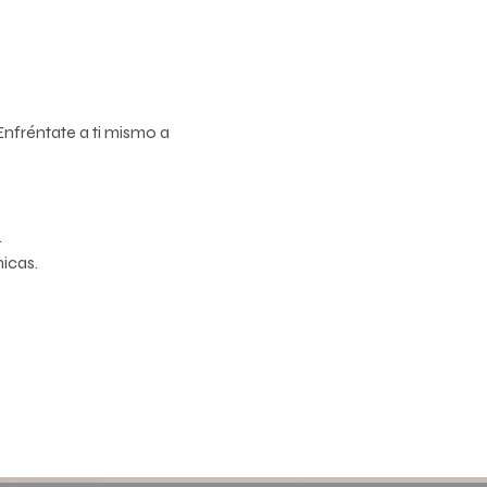
nfréntate a ti mismo a 
.
nicas.