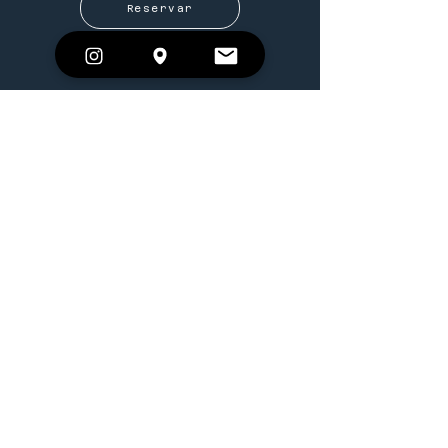
Reservar
REGULAR
45 min
Sesiones de Seguimiento
Evaluación biométrica pre-sesión
Meditación visual respiratoria (8 min)
Experiencia visual personalizada (7-12
min)
Seguimiento de progreso
Análisis post-sesión con métricas de
mejora
Recomendaciones específicas