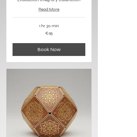
Read More
1 hr 30 min
95
€95
euros
Book Now